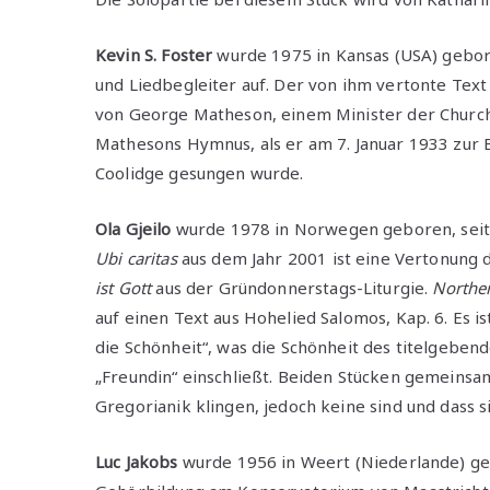
Kevin S. Foster
wurde 1975 in Kansas (USA) geboren
und Liedbegleiter auf. Der von ihm vertonte Tex
von George Matheson, einem Minister der Church 
Mathesons Hymnus, als er am 7. Januar 1933 zur 
Coolidge gesungen wurde.
Ola Gjeilo
wurde 1978 in Norwegen geboren, seit 
Ubi caritas
aus dem Jahr 2001 ist eine Vertonung
ist Gott
aus der Gründonnerstags-Liturgie.
Norther
auf einen Text aus Hohelied Salomos, Kap. 6. Es ist
die Schönheit“, was die Schönheit des titelgeben
„Freundin“ einschließt. Beiden Stücken gemeinsam 
Gregorianik klingen, jedoch keine sind und dass
Luc Jakobs
wurde 1956 in Weert (Niederlande) geb