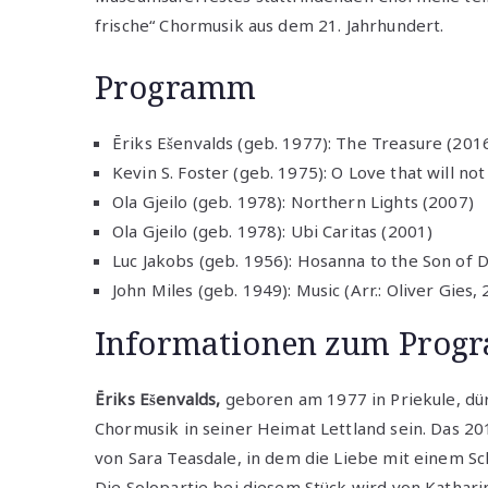
frische“ Chormusik aus dem 21. Jahrhundert.
Programm
Ēriks Ešenvalds (geb. 1977): The Treasure (201
Kevin S. Foster (geb. 1975): O Love that will no
Ola Gjeilo (geb. 1978): Northern Lights (2007)
Ola Gjeilo (geb. 1978): Ubi Caritas (2001)
Luc Jakobs (geb. 1956): Hosanna to the Son of 
John Miles (geb. 1949): Music (Arr.: Oliver Gies,
Informationen zum Pro
Ēriks Ešenvalds,
geboren am 1977 in Priekule, dü
Chormusik in seiner Heimat Lettland sein. Das 20
von Sara Teasdale, in dem die Liebe mit einem Sch
Die Solopartie bei diesem Stück wird von Kathari