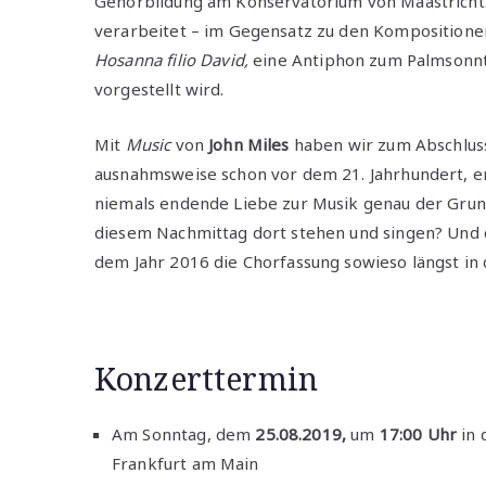
Gehörbildung am Konservatorium von Maastricht
verarbeitet – im Gegensatz zu den Kompositionen 
Hosanna filio David,
eine Antiphon zum Palmsonnta
vorgestellt wird.
Mit
Music
von
John Miles
haben wir zum Abschluss
ausnahmsweise schon vor dem 21. Jahrhundert, ent
niemals endende Liebe zur Musik genau der Grund
diesem Nachmittag dort stehen und singen? Und d
dem Jahr 2016 die Chorfassung sowieso längst in
Konzerttermin
Am Sonntag, dem
25.08.2019,
um
17:00 Uhr
in 
Frankfurt am Main