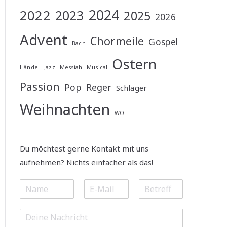
2024
2022
2023
2025
2026
Advent
Chormeile
Gospel
Bach
Ostern
Händel
Jazz
Messiah
Musical
Passion
Pop
Reger
Schlager
Weihnachten
WO
Du möchtest gerne Kontakt mit uns
aufnehmen? Nichts einfacher als das!
N
E
S
a
m
u
m
a
b
M
e
i
j
e
*
l
e