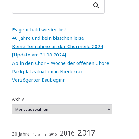
r
Suchen
n
a
ti
Es geht bald wieder los!
v
40 Jahre und kein bisschen leise
e
Keine Teilnahme an der Chormeile 2024
:
[Update am 31.08.2024]
Ab in den Chor – Woche der offenen Chöre
Parkplatzsituation in Niederrad:
Verzögerter Baubeginn
Archiv
2017
2016
30 Jahre
40 Jahre
2015