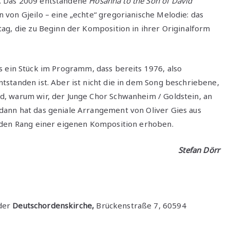
. Das 2009 entstandene
Hosanna to the Son of David
von Gjeilo – eine „echte“ gregorianische Melodie: das
g, die zu Beginn der Komposition in ihrer Originalform
 ein Stück im Programm, dass bereits 1976, also
standen ist. Aber ist nicht die in dem Song beschriebene,
, warum wir, der Junge Chor Schwanheim / Goldstein, an
ann hat das geniale Arrangement von Oliver Gies aus
 den Rang einer eigenen Komposition erhoben.
Stefan Dörr
der
Deutschordenskirche,
Brückenstraße 7, 60594