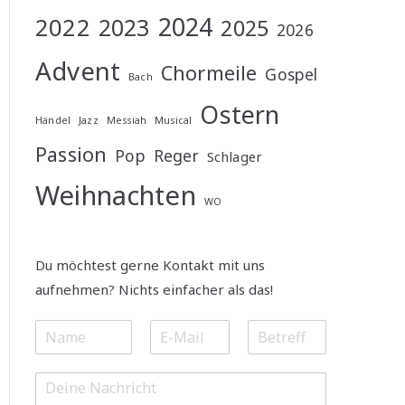
2024
2022
2023
2025
2026
Advent
Chormeile
Gospel
Bach
Ostern
Händel
Jazz
Messiah
Musical
Passion
Pop
Reger
Schlager
Weihnachten
WO
Du möchtest gerne Kontakt mit uns
aufnehmen? Nichts einfacher als das!
N
E
S
a
m
u
m
a
b
M
e
i
j
e
*
l
e