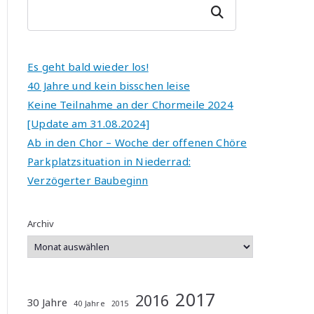
r
Suchen
n
a
ti
Es geht bald wieder los!
v
40 Jahre und kein bisschen leise
e
Keine Teilnahme an der Chormeile 2024
:
[Update am 31.08.2024]
Ab in den Chor – Woche der offenen Chöre
Parkplatzsituation in Niederrad:
Verzögerter Baubeginn
Archiv
2017
2016
30 Jahre
40 Jahre
2015