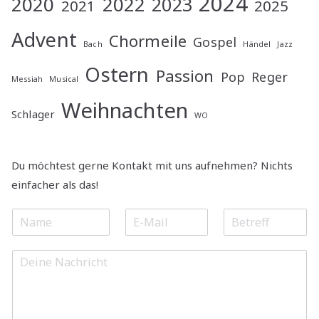
2024
2020
2022
2023
2021
2025
Advent
Chormeile
Gospel
Bach
Händel
Jazz
Ostern
Passion
Pop
Reger
Messiah
Musical
Weihnachten
Schlager
WO
Du möchtest gerne Kontakt mit uns aufnehmen? Nichts
einfacher als das!
N
E
S
a
m
u
m
a
b
M
e
i
j
e
*
l
e
s
*
c
s
t
a
*