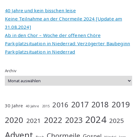
a
ti
40 Jahre und kein bisschen leise
v
Keine Teilnahme an der Chormeile 2024 [Update am
e
31.08.2024]
:
Ab in den Chor – Woche der offenen Chöre
Parkplatzsituation in Niederrad: Verzögerter Baubeginn
Parkplatzsituation in Niederrad
Archiv
2019
2017
2018
2016
30 Jahre
40 Jahre
2015
2024
2020
2022
2023
2021
2025
Advent
Chormeile
Gospel
Bach
Händel
Jazz