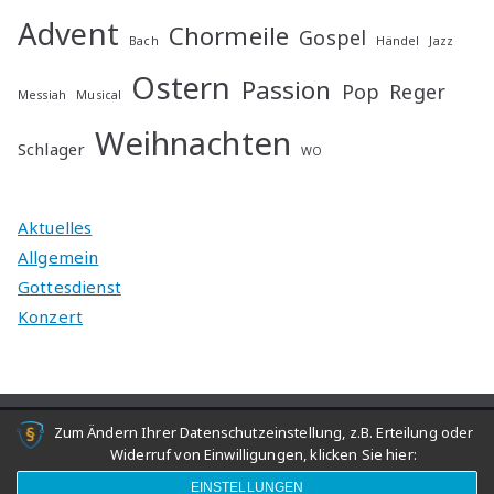
Advent
Chormeile
Gospel
Bach
Händel
Jazz
Ostern
Passion
Pop
Reger
Messiah
Musical
Weihnachten
Schlager
WO
Aktuelles
Allgemein
Gottesdienst
Konzert
Zum Ändern Ihrer Datenschutzeinstellung, z.B. Erteilung oder
Copyright © 2026
Junger Chor Schwanheim/Goldstein
.
Widerruf von Einwilligungen, klicken Sie hier:
Präsentiert von
Zakra
und
WordPress
.
EINSTELLUNGEN