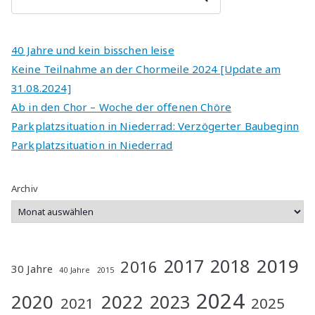
n
a
ti
40 Jahre und kein bisschen leise
v
Keine Teilnahme an der Chormeile 2024 [Update am
e
31.08.2024]
:
Ab in den Chor – Woche der offenen Chöre
Parkplatzsituation in Niederrad: Verzögerter Baubeginn
Parkplatzsituation in Niederrad
Archiv
2019
2017
2018
2016
30 Jahre
40 Jahre
2015
2024
2020
2022
2023
2021
2025