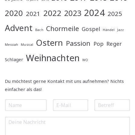
2024
2020
2022
2023
2021
2025
Advent
Chormeile
Gospel
Bach
Händel
Jazz
Ostern
Passion
Pop
Reger
Messiah
Musical
Weihnachten
Schlager
WO
Du möchtest gerne Kontakt mit uns aufnehmen? Nichts
einfacher als das!
N
E
S
a
m
u
m
a
b
M
e
i
j
e
*
l
e
s
*
c