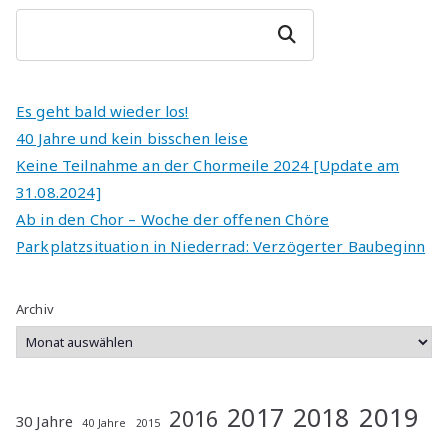
e
r
Suchen
n
a
ti
Es geht bald wieder los!
v
40 Jahre und kein bisschen leise
e
Keine Teilnahme an der Chormeile 2024 [Update am
:
31.08.2024]
Ab in den Chor – Woche der offenen Chöre
Parkplatzsituation in Niederrad: Verzögerter Baubeginn
Archiv
2019
2017
2018
2016
30 Jahre
40 Jahre
2015