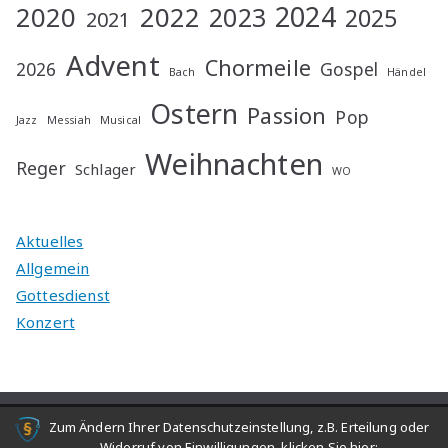
2024
2020
2022
2023
2025
2021
Advent
Chormeile
2026
Gospel
Bach
Händel
Ostern
Passion
Pop
Jazz
Messiah
Musical
Weihnachten
Reger
Schlager
WO
Aktuelles
Allgemein
Gottesdienst
Konzert
Zum Ändern Ihrer Datenschutzeinstellung, z.B. Erteilung oder
Copyright © 2026
Junger Chor Schwanheim/Goldstein
.
Widerruf von Einwilligungen, klicken Sie hier: