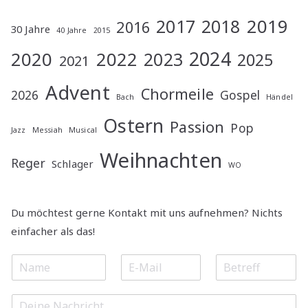
2019
2017
2018
2016
30 Jahre
40 Jahre
2015
2024
2020
2022
2023
2025
2021
Advent
Chormeile
2026
Gospel
Bach
Händel
Ostern
Passion
Pop
Jazz
Messiah
Musical
Weihnachten
Reger
Schlager
WO
Du möchtest gerne Kontakt mit uns aufnehmen? Nichts
einfacher als das!
N
E
S
a
m
u
m
a
b
M
e
i
j