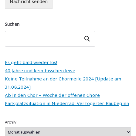
Nachricht senden
A
lt
Suchen
e
r
Suchen
n
a
ti
Es geht bald wieder los!
v
40 Jahre und kein bisschen leise
e
Keine Teilnahme an der Chormeile 2024 [Update am
:
31.08.2024]
Ab in den Chor – Woche der offenen Chöre
Parkplatzsituation in Niederrad: Verzögerter Baubeginn
Archiv